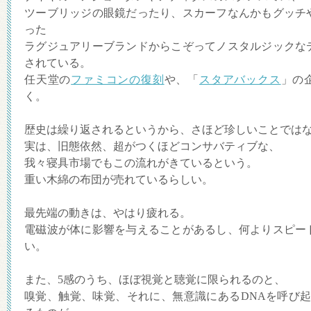
ツーブリッジの眼鏡だったり、スカーフなんかもグッチ
った
ラグジュアリーブランドからこぞってノスタルジックな
されている。
任天堂の
ファミコンの復刻
や、「
スタアバックス
」の
く。
歴史は繰り返されるというから、さほど珍しいことでは
実は、旧態依然、超がつくほどコンサバティブな、
我々寝具市場でもこの流れがきているという。
重い木綿の布団が売れているらしい。
最先端の動きは、やはり疲れる。
電磁波が体に影響を与えることがあるし、何よりスピー
い。
また、5感のうち、ほぼ視覚と聴覚に限られるのと、
嗅覚、触覚、味覚、それに、無意識にあるDNAを呼び起