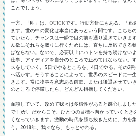
ば、薄っぺらいものになってしまいます。それは、なん
ことでしょう。
一方、「即」は
、QUICK
です。行動方針にもある、「迅
ます。世の中の変化は本当にあっという間です。こちら
ていたら、チャンスは一瞬で目の前を通り過ぎていきま
ん欲にそれらを取りに行くためには、直ちに反応できる
ばならない。なので、必要以上にバトンを持ち続けない
仕事、アイディアを自分のところで止めてはならない。
5
4
2
スをしていく。
日でやるところを、
日でやる。その
割
へ活かす。そうすることによって、世界のスピードに一
きます。常に物事を意志ある前進、または後退させてい
のところで停滞したら、どんどん指摘してください。
面談していて、改めて我々は多様性があると感心しまし
)
で！
が、だからこそ、ひとつの目標へ向かっていくとき
くなっていきます。激動の時代を勝ち抜きために、力を
2018
う。
年、我々なら、もっとやれる。