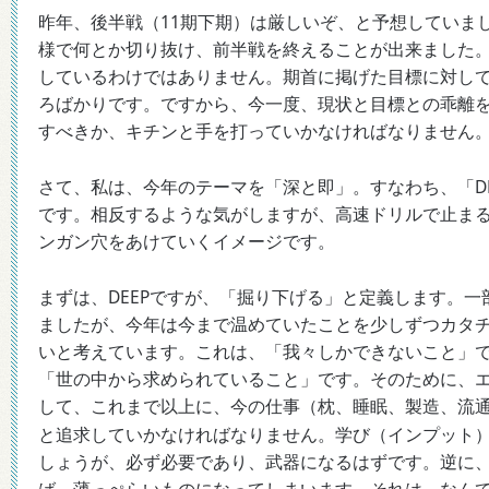
（11
昨年、後半戦
期下期）
は厳しいぞ、と予想していま
様で何とか切り抜け、
前半戦を終えることが出来ました
しているわけではありません。期首に掲げた目標に対し
ろばかりです。ですから、今一度、現状と目標との乖離
すべきか、キチンと手を打っていかなければなりません
D
さて、私は、今年のテーマを「深と即」。すなわち、「
です。相反するような気がしますが、高速ドリルで止ま
ンガン穴をあけていくイメージです。
DEEP
まずは、
ですが、「掘り下げる」と定義します。一
ましたが、今年は今まで温めていたことを少しずつカタ
いと考えています。これは、「我々しかできないこと」
「世の中から求められていること」です。そのために、
して、これまで以上に、今の仕事（枕、睡眠、製造、流
（
と追求していかなければなりません。学び
インプット
しょうが、必ず必要であり、武器になるはずです。逆に