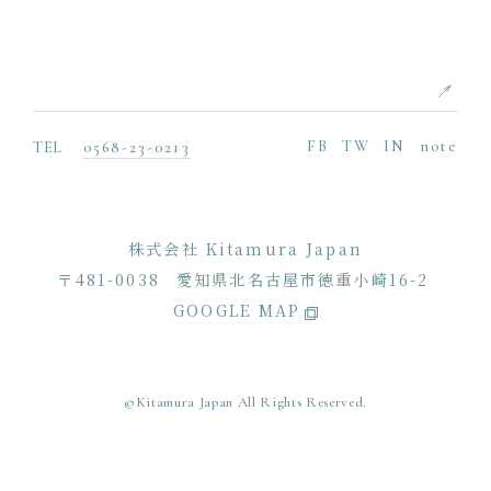
FB
TW
IN
note
TEL
0568-23-0213
株式会社 Kitamura Japan
〒481-0038
愛知県北名古屋市徳重小崎16-2
GOOGLE MAP
©Kitamura Japan All Rights Reserved.
SCROLL DOWN